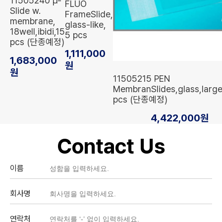
11505240 µ-
FLUO
Slide w.
FrameSlide,
membrane,
glass-like,
18well,ibidi,15
5 pcs
pcs (단종예정)
1,111,000
1,683,000
원
원
11505215 PEN
MembranSlides,glass,larg
pcs (단종예정)
4,422,000원
Contact Us
이름
회사명
연락처